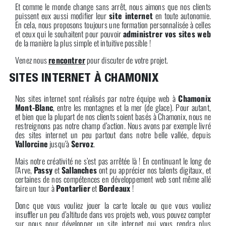
Et comme le monde change sans arrêt, nous aimons que nos clients
puissent eux aussi modifier leur
site internet
en toute autonomie.
En cela, nous proposons toujours une formation personnalisée à celles
et ceux qui le souhaitent pour pouvoir
administrer vos sites web
de la manière la plus simple et intuitive possible !
Venez nous
rencontrer
pour discuter de votre projet.
SITES INTERNET À CHAMONIX
Nos sites internet sont réalisés par notre équipe web à
Chamonix
Mont-Blanc
, entre les montagnes et la mer (de glace). Pour autant,
et bien que la plupart de nos clients soient basés à Chamonix, nous ne
restreignons pas notre champ d’action. Nous avons par exemple livré
des sites internet un peu partout dans notre belle vallée, depuis
Vallorcine
jusqu’à
Servoz
.
Mais notre créativité ne s’est pas arrêtée là ! En continuant le long de
l’Arve,
Passy
et
Sallanches
ont pu apprécier nos talents digitaux, et
certaines de nos compétences en développement web sont même allé
faire un tour à
Pontarlier
et
Bordeaux
!
Donc que vous vouliez jouer la carte locale ou que vous vouliez
insuffler un peu d’altitude dans vos projets web, vous pouvez compter
sur nous pour développer un site internet qui vous rendra plus