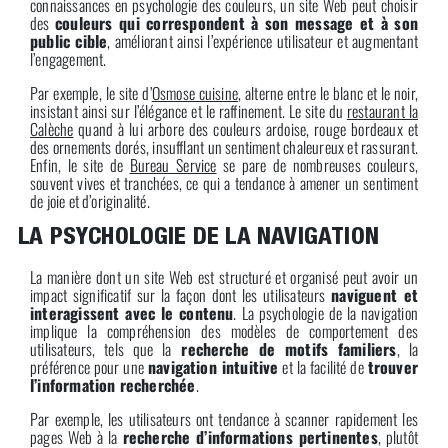
connaissances en psychologie des couleurs, un site Web peut choisir
des
couleurs qui correspondent à son message et à son
public cible
, améliorant ainsi l’expérience utilisateur et augmentant
l’engagement.
Par exemple, le site d’
Osmose cuisine
, alterne entre le blanc et le noir,
insistant ainsi sur l’élégance et le raffinement. Le site du
restaurant la
Calèche
quand à lui arbore des couleurs ardoise, rouge bordeaux et
des ornements dorés, insufflant un sentiment chaleureux et rassurant.
Enfin, le site de
Bureau Service
se pare de nombreuses couleurs,
souvent vives et tranchées, ce qui a tendance à amener un sentiment
de joie et d’originalité.
LA PSYCHOLOGIE DE LA NAVIGATION
La manière dont un site Web est structuré et organisé peut avoir un
impact significatif sur la façon dont les utilisateurs
naviguent et
interagissent avec le contenu
. La psychologie de la navigation
implique la compréhension des modèles de comportement des
utilisateurs, tels que la
recherche de motifs familiers
, la
préférence pour une
navigation intuitive
et la facilité de
trouver
l’information recherchée
.
Par exemple, les utilisateurs ont tendance à scanner rapidement les
pages Web à la
recherche d’informations pertinentes
, plutôt