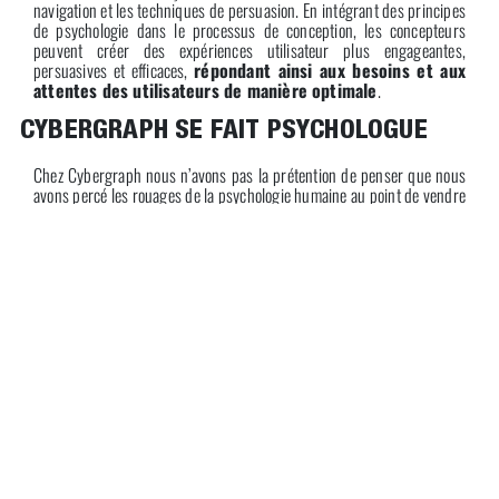
navigation et les techniques de persuasion. En intégrant des principes
de psychologie dans le processus de conception, les concepteurs
peuvent créer des expériences utilisateur plus engageantes,
persuasives et efficaces,
répondant ainsi aux besoins et aux
attentes des utilisateurs de manière optimale
.
CYBERGRAPH SE FAIT PSYCHOLOGUE
Chez Cybergraph nous n’avons pas la prétention de penser que nous
avons percé les rouages de la psychologie humaine au point de vendre
cela comme une compétence à part entière… Toutefois, il est vrai que
nous utilisons certains aspects vus plus haut pour
mieux
comprendre les attentes des utilisateurs
et donc
fournir
un résultat satisfaisant
. Que ce soit en
web
, mais aussi dans
d’autres
domaines graphiques
(avec les couleurs notamment).
Pour en savoir plus et nous parler de votre projet, n’hésitez plus :
NOUS CONTACTER