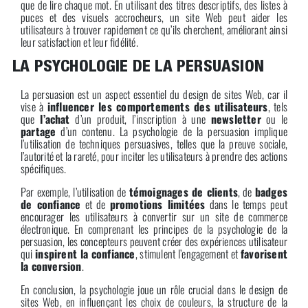
que de lire chaque mot. En utilisant des titres descriptifs, des listes à
puces et des visuels accrocheurs, un site Web peut aider les
utilisateurs à trouver rapidement ce qu’ils cherchent, améliorant ainsi
leur satisfaction et leur fidélité.
LA PSYCHOLOGIE DE LA PERSUASION
La persuasion est un aspect essentiel du design de sites Web, car il
vise à
influencer les comportements des utilisateurs
, tels
que
l’achat
d’un produit, l’inscription à une
newsletter
ou le
partage
d’un contenu. La psychologie de la persuasion implique
l’utilisation de techniques persuasives, telles que la preuve sociale,
l’autorité et la rareté, pour inciter les utilisateurs à prendre des actions
spécifiques.
Par exemple, l’utilisation de
témoignages de clients
, de
badges
de confiance
et de
promotions limitées
dans le temps peut
encourager les utilisateurs à convertir sur un site de commerce
électronique. En comprenant les principes de la psychologie de la
persuasion, les concepteurs peuvent créer des expériences utilisateur
qui
inspirent la confiance
, stimulent l’engagement et
favorisent
la conversion
.
En conclusion, la psychologie joue un rôle crucial dans le design de
sites Web, en influençant les choix de couleurs, la structure de la