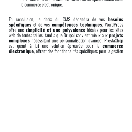
le commerce électronique.
En conclusion, le choix du CMS dépendra de vos
besoins
spécifiques
et de vos
compétences techniques
. WordPress
offre une
simplicité et une polyvalence
idéales pour les sites
web de toutes tailles, tandis que Drupal convient mieux aux
projets
complexes
nécessitant une personnalisation avancée. PrestaShop
est quant à lui une solution éprouvée pour le
commerce
électronique
, offrant des fonctionnalités spécifiques pour la gestion
des boutiques en ligne. Quel que soit votre choix, assurez-vous de
prendre en compte les avantages et les inconvénients de chaque CMS
pour trouver celui qui correspond le mieux à vos besoins.
CYBERGRAPH ET LES CMS
Au cours de sa vie dans le domaine du
web
, Cybergraph a utilisé de
nombreux CMS.
WordPress
,
Drupal
et
Prestashop
bien sûr, mais
aussi d’autres parfois moins connus comme
Joomla
,
Concrete
ou
encore
Dreamweaver
. A chaque cas sa solution et nous ne nous
fermons pas la porte aux
nouvelles technologies
. Toutefois, forts
de nos compétences acquises au fil du temps par l’utilisation de
certains CMS, particulièrement WordPress, nous sommes à même de
proposer des sites web qui
tirent le meilleur avantage
de ces
outils tout en
réduisant au maximum les inconvénients
.